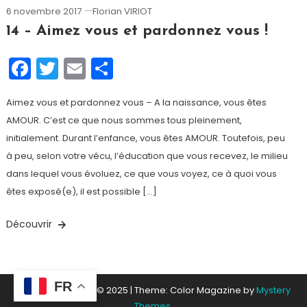
6 novembre 2017
Florian VIRIOT
14 – Aimez vous et pardonnez vous !
Facebook
Twitter
Email
Partager
Aimez vous et pardonnez vous – A la naissance, vous êtes
AMOUR. C’est ce que nous sommes tous pleinement,
initialement. Durant l’enfance, vous êtes AMOUR. Toutefois, peu
à peu, selon votre vécu, l’éducation que vous recevez, le milieu
dans lequel vous évoluez, ce que vous voyez, ce à quoi vous
êtes exposé(e), il est possible […]
Découvrir
FR
Florian-viriot.com © 2025
|
Theme: Color Magazine by
Mystery
Themes
.