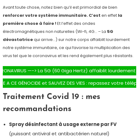
Avant toute chose, notez bien qu’il est primordial de bien
renforcer votre système immunitaire. C’est
en effet
la
première chose à faire !
Et l’effet des ondes
électromagnétiques non naturelles (Wi-fi, 4G… – La
5G
dévastatrice
qui arrive…) sur notre corps affaiblit lourdement
notre système immunitaire, ce qui favorise la multiplication des
virus tel que le coronavirus et les rend également plus résistants.
—-> La 5G (60 Giga Hertz) affaiblit lourdement notre système
GÉNOCIDE et SAUVEZ DES VIES : repassez votre téléphone por
Traitement Covid 19 : mes
recommandations
Spray désinfectant à usage externe par FV
(puissant antiviral et antibactérien naturel)