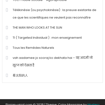
Télékinésie (ou psychokinésie) : la preuve existante de
ce que les scientifiques ne veulent pas reconnaître
THE MAN WHO LOOKS AT THE SUN
TI ( Targeted Individual ) : mon enseignement
Tous les Remèdes Naturels
vah aadamee jo sooraj ko dekhata hai – वह आदमी जो
सूरज को देखता है
看太阳的人
Florian-viriot.com © 2025
|
Theme: Color Magazine by
Mystery