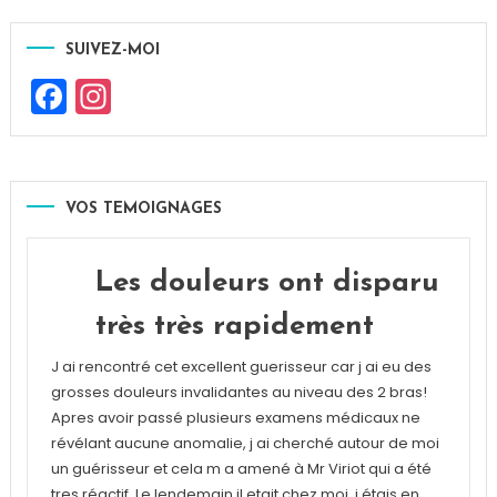
SUIVEZ-MOI
Facebook
Instagram
VOS TEMOIGNAGES
Les douleurs ont disparu
très très rapidement
J ai rencontré cet excellent guerisseur car j ai eu des
grosses douleurs invalidantes au niveau des 2 bras!
Apres avoir passé plusieurs examens médicaux ne
révélant aucune anomalie, j ai cherché autour de moi
un guérisseur et cela m a amené à Mr Viriot qui a été
tres réactif. Le lendemain il etait chez moi ,j étais en